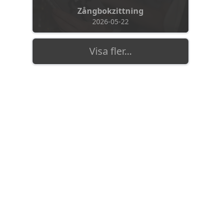
Zångbokzittning
2026-05-22
Visa fler...