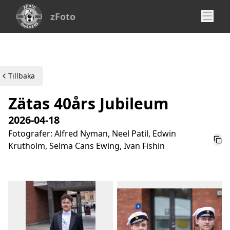
zFoto
Tillbaka
Zätas 40års Jubileum
2026-04-18
Fotografer: Alfred Nyman, Neel Patil, Edwin
Kop
Krutholm, Selma Cans Ewing, Ivan Fishin